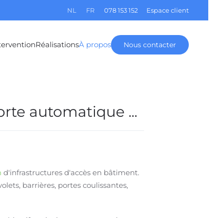
NL
FR
078 153 152
Espace client
tervention
Réalisations
À propos
Nous contacter
orte automatique ...
n
d'infrastructures d'accès en bâtiment.
lets, barrières, portes coulissantes,