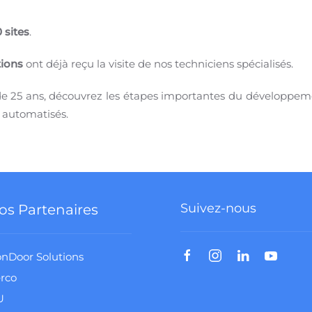
 sites
.
tions
ont déjà reçu la visite de nos techniciens spécialisés.
e 25 ans, découvrez les étapes importantes du développemen
s automatisés.
Suivez-nous
os Partenaires
nDoor Solutions
rco
U