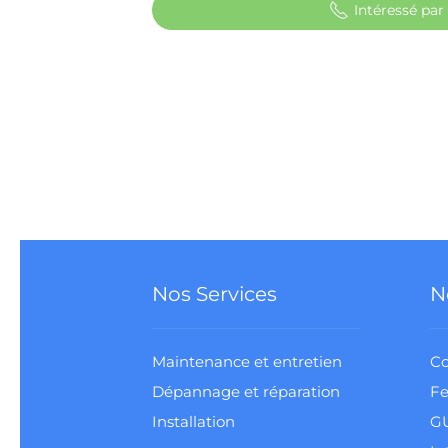
Intéressé pa
Nos Services
N
Maintenance et entretien
Co
Dépannage et réparation
Fe
Installation
G