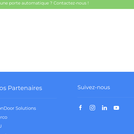
r une porte automatique ? Contactez-nous !
Suivez-nous
os Partenaires
nDoor Solutions
rco
U