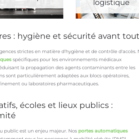
logistique
res : hygiène et sécurité avant tou
gences strictes en matière d'hygiène et de contrôle d'accès.
iques
spécifiques pour les environnements médicaux
réduisant la propagation des agents contaminants entre les
ions sont particulièrement adaptées aux blocs opératoires,
onfinement ou laboratoires pharmaceutiques.
fs, écoles et lieux publics :
mité
du public est un enjeu majeur. Nos
portes automatiques
 notamment pour les personnes à mobilité réduite (PMR),