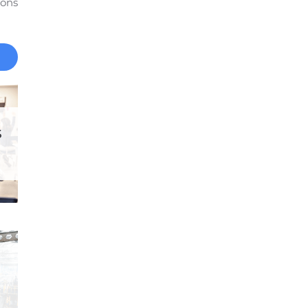
nons
.
s