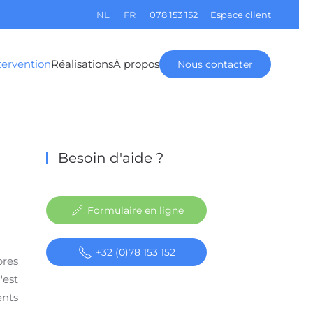
NL
FR
078 153 152
Espace client
tervention
Réalisations
À propos
Nous contacter
Besoin d'aide ?
Formulaire en ligne
+32 (0)78 153 152
pres
'est
ents